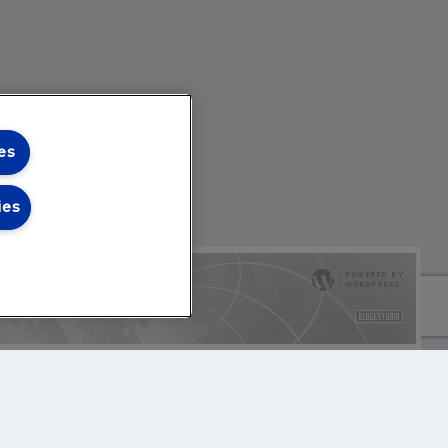
es
ies