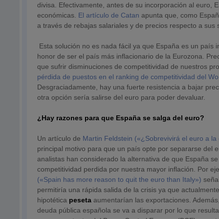
divisa. Efectivamente, antes de su incorporación al euro,
económicas.
El artículo de Catan
apunta que, como España
a través de rebajas salariales y de precios respecto a sus 
Esta solución no es nada fácil ya que España es un país i
honor de ser el país más inflacionario de la Eurozona. P
que sufrir disminuciones de competitividad de nuestros pro
pérdida de puestos en el ranking de competitividad del 
Desgraciadamente, hay una fuerte resistencia a bajar prec
otra opción sería salirse del euro para poder devaluar.
¿Hay razones para que España se salga del euro?
Un artículo de
Martin Feldstein («¿Sobrevivirá el euro a 
principal motivo para que un país opte por separarse del 
analistas han considerado la alternativa de que España se
competitividad perdida por nuestra mayor inflación. Por e
(«Spain has more reason to quit the euro than Italy»)
seña
permitiría una rápida salida de la crisis ya que actualm
hipotética
peseta
aumentarían las exportaciones. Además, 
deuda pública española se va a disparar por lo que result