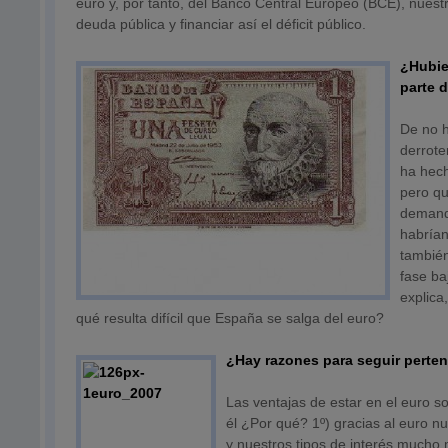
euro y, por tanto, del Banco Central Europeo (BCE), nue
deuda pública y financiar así el déficit público.
¿Hubie
parte 
De no h
derrote
ha hech
pero qu
demanda
habrían
tambié
fase ba
explica
qué resulta difícil que España se salga del euro?
¿Hay razones para seguir perte
Las ventajas de estar en el euro 
él ¿Por qué? 1º) gracias al euro n
y nuestros tipos de interés mucho