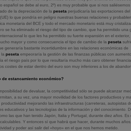
o español se debe al euro, 2º) es muy probable que si nos saliésemos 
ado de la depreciación de la
peseta
perjudicaría las exportaciones del
 (UE) lo que pondría en peligro nuestras buenas relaciones y probabl
tica monetaria del BCE y todo el mercado monetario está muy cristaliz
 euro se ha eliminado el riesgo del tipo de cambio, que ha permitido una 
nternacional lo que les ha permitido su fuerte expansión en el exterior,
 mucho mayor y como consecuencia el tipo de cambio de la
peseta
sufri
ue generaría bastante incertidumbre en las relaciones económicas de
 la
peseta
empeoraría la gestión de las finanzas públicas con aument
ría el riesgo país por lo que resultaría mucho más caro obtener financi
os costes de estar dentro del euro son muy inferiores a los de abandon
do de estancamiento económico?
imposibilidad de devaluar, la competitividad sólo se puede alcanzar me
rmitan, a su vez, una mayor movilidad de los factores productivos y m
productividad mejorando las infraestructuras (carreteras, autopistas d
veles educativos y las tecnologías de la información y del conocimiento. 
omo las que han tenido Japón, Italia y Portugal, durante diez años. Es 
ncalculables. Y entonces sí que habrá que hacer, durante muchos años
tividad y poder así salir del «hoyo» en el que nos hemos metido.