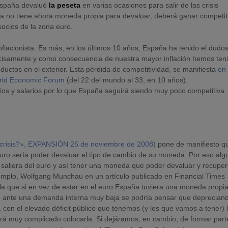
 España devaluó
la peseta
en varias ocasiones para salir de las crisis
 no tiene ahora moneda propia para devaluar, deberá ganar competit
socios de la zona euro.
nflacionista. Es más, en los últimos 10 años, España ha tenido el dudo
recisamente y como consecuencia de nuestra mayor inflación hemos ten
ductos en el exterior. Esta pérdida de competitividad, se manifiesta
en 
World Economic Forum
(del 22 del mundo al 33, en 10 años).
ios y salarios por lo que España seguirá siendo muy poco competitiva.
la crisis?», EXPANSIÓN 25 de noviembre de 2008)
pone de manifiesto q
euro sería poder devaluar el tipo de cambio de su moneda. Por eso al
 saliera del euro y así tener una moneda que poder devaluar y recuper
jemplo, Wolfgang Munchau en un artículo publicado en Financial Times
la que si en vez de estar en el euro España tuviera una moneda propia
ente ante una demanda interna muy baja se podría pensar que deprecian
con el elevado déficit público que tenemos (y los que vamos a tener) 
ará muy complicado colocarla. Si dejáramos, en cambio, de formar part