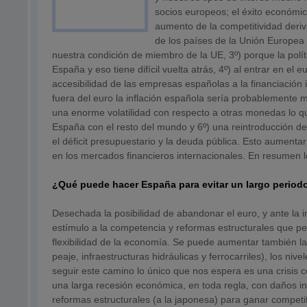
socios europeos; el éxito económic
aumento de la competitividad deriv
de los países de la Unión Europea
nuestra condición de miembro de la UE, 3º) porque la polí
España y eso tiene difícil vuelta atrás, 4º) al entrar en el
accesibilidad de las empresas españolas a la financiación i
fuera del euro la inflación española sería probablemente
una enorme volatilidad con respecto a otras monedas lo q
España con el resto del mundo y 6º) una reintroducción de
el déficit presupuestario y la deuda pública. Esto aumenta
en los mercados financieros internacionales. En resumen l
¿Qué puede hacer España para evitar un largo perio
Desechada la posibilidad de abandonar el euro, y ante la 
estímulo a la competencia y reformas estructurales que pe
flexibilidad de la economía. Se puede aumentar también la 
peaje, infraestructuras hidráulicas y ferrocarriles), los ni
seguir este camino lo único que nos espera es una crisis c
una larga recesión económica, en toda regla, con daños i
reformas estructurales (a la japonesa) para ganar competi