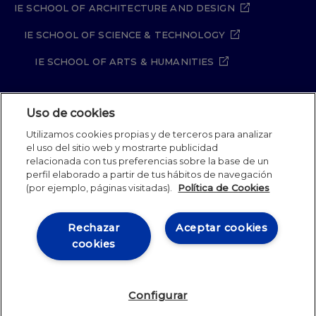
IE SCHOOL OF ARCHITECTURE AND DESIGN
IE SCHOOL OF SCIENCE & TECHNOLOGY
IE SCHOOL OF ARTS & HUMANITIES
Uso de cookies
Aviso legal
Política de Privacidad
Utilizamos cookies propias y de terceros para analizar
Política de Cookies
Política de seguridad
el uso del sitio web y mostrarte publicidad
Student Academic Standards
Canal Compliance
relacionada con tus preferencias sobre la base de un
Site Map
perfil elaborado a partir de tus hábitos de navegación
(por ejemplo, páginas visitadas).
Política de Cookies
IE University 2026
Rechazar
Aceptar cookies
cookies
Configurar