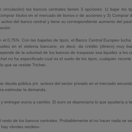
circulación) los bancos centrales tienen 3 opciones: 1) bajar los t
 Comprar títulos en el mercado de bonos o de acciones y 3) Comprar d
ctivo del banco central y tiene su correspondiente aumento del pasi
ación.
en el 0,75%. Con las bajadas de tipos, el Banco Central Europeo lucha
uidez en el sistema bancario, es decir, da crédito (dinero) muy bar
depende de la voluntad de los bancos de traspasar esa liquidez a los c
het no ha especificado cual es el suelo de los tipos, cualquier recort
lo que se resiste Trichet-.
r deuda pública y/o activos del sector privado en el mercado secunda
ra estimular la demanda.
 y entregar euros a cambio. El euro se depreciaría lo que ayudaría a l
el resto de los bancos centrales. Probablemente el no hacer nada se ve
 hay «brotes verdes».