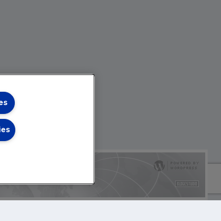
es
ies