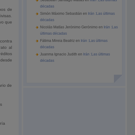
Sebastián Santiago Matías
en
Irán :Las últimas
décadas
ipos de
Simón Máximo Sebastián
en
Irán :Las últimas
ivisas.
décadas
vo que
Nicolás Matías Jerónimo Gerónimo
en
Irán :Las
últimas décadas
 contra
Fátima Mireia Beatriz
en
Irán :Las últimas
ato al
décadas
réditos
Juanma Ignacio Judith
en
Irán :Las últimas
e desde
décadas
rio de
as
ría