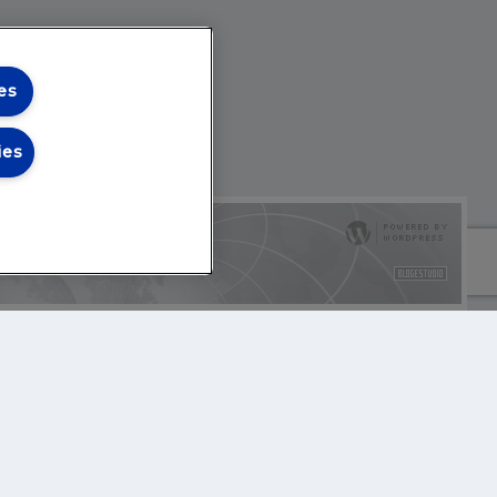
es
ies