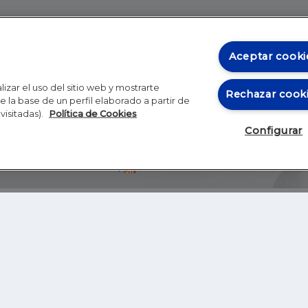
Aceptar cooki
izar el uso del sitio web y mostrarte
Rechazar cook
 la base de un perfil elaborado a partir de
visitadas).
Política de Cookies
Configurar
Blog
Autores
Video
Inicio
RSS
GHER EDUCATION
IE UNIVERSITY
S
IE LAW SCHOOL