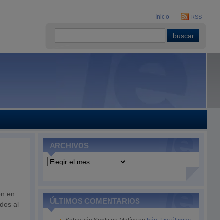
Inicio
RSS
ARCHIVOS
Archivos
en en
ÚLTIMOS COMENTARIOS
idos al