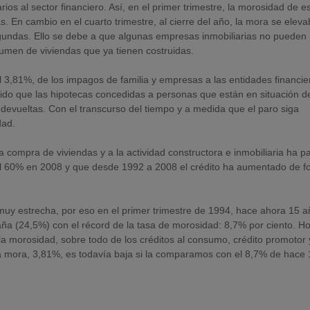
os al sector financiero. Así, en el primer trimestre, la morosidad de e
s. En cambio en el cuarto trimestre, al cierre del año, la mora se elev
egundas. Ello se debe a que algunas empresas inmobiliarias no pueden
lumen de viviendas que ya tienen costruidas.
3,81%, de los impagos de familia y empresas a las entidades financie
ido que las hipotecas concedidas a personas que están en situación d
 devueltas. Con el transcurso del tiempo y a medida que el paro siga
dad.
a compra de viviendas y a la actividad constructora e inmobiliaria ha 
del 60% en 2008 y que desde 1992 a 2008 el crédito ha aumentado de 
 muy estrecha, por eso en el primer trimestre de 1994, hace ahora 15 a
paña (24,5%) con el récord de la tasa de morosidad: 8,7% por ciento. Ho
 morosidad, sobre todo de los créditos al consumo, crédito promotor 
la mora, 3,81%, es todavía baja si la comparamos con el 8,7% de hace