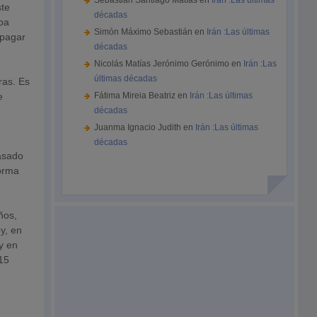
Sebastián Santiago Matías
en
Irán :Las últimas
ste
décadas
aba
Simón Máximo Sebastián
en
Irán :Las últimas
 pagar
décadas
Nicolás Matías Jerónimo Gerónimo
en
Irán :Las
últimas décadas
ras. Es
e
Fátima Mireia Beatriz
en
Irán :Las últimas
décadas
Juanma Ignacio Judith
en
Irán :Las últimas
décadas
pasado
forma
ños,
y, en
y en
 15