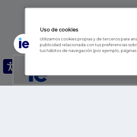
Uso de cookies
Utilizamos cookies propias y de terceros para anal
publicidad relacionada con tus preferencias sobre
tus hábitos de navegación (por ejemplo, páginas 
IE - REINVENTING HI
IE BUSINESS SCHOOL
IE SCHOOL OF POLITICS, ECONOMICS AND GLOBAL AFFAIR