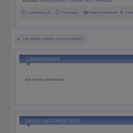
Etiquetas:
crédito promotor
,
hipotecas
,
mora
,
morosidad
Comentarios (4)
Comentario
Enlace Permanente
Trac
¿Se deben proteger las invenciones?
COMENTARIOS
Aún no hay comentarios.
DEJAR UN COMENTARIO