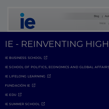
Blog
Aut
Inicio
IE - REINVENTING HI
IE BUSINESS SCHOOL
IE SCHOOL OF POLITICS, ECONOMICS AND GLOBAL AFFAIR
IE LIFELONG LEARNING
FUNDACIÓN IE
IE EDU
IE SUMMER SCHOOL