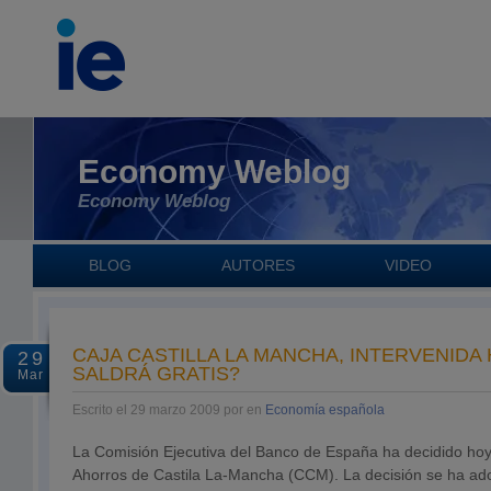
Economy Weblog
Economy Weblog
BLOG
AUTORES
VIDEO
CAJA CASTILLA LA MANCHA, INTERVENIDA
29
SALDRÁ GRATIS?
Mar
Escrito el 29 marzo 2009 por en
Economía española
La Comisión Ejecutiva del Banco de España ha decidido hoy 
Ahorros de Castila La-Mancha (CCM). La decisión se ha a