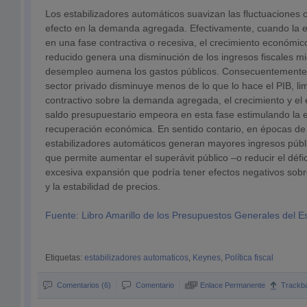
Los estabilizadores automáticos suavizan las fluctuaciones c
efecto en la demanda agregada. Efectivamente, cuando la 
en una fase contractiva o recesiva, el crecimiento económi
reducido genera una disminución de los ingresos fiscales m
desempleo aumena los gastos públicos. Consecuentemente, l
sector privado disminuye menos de lo que lo hace el PIB, lim
contractivo sobre la demanda agregada, el crecimiento y el 
saldo presupuestario empeora en esta fase estimulando la e
recuperación económica. En sentido contario, en épocas de
estabilizadores automáticos generan mayores ingresos públ
que permite aumentar el superávit público –o reducir el défi
excesiva expansión que podría tener efectos negativos sobre l
y la estabilidad de precios.
Fuente: Libro Amarillo de los Presupuestos Generales del 
Etiquetas:
estabilizadores automaticos
,
Keynes
,
Política fiscal
Comentarios (6)
Comentario
Enlace Permanente
Trackb