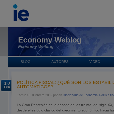
Economy Weblog
Economy Weblog
BLOG
AUTORES
VIDEO
POLÍTICA FISCAL: ¿QUÉ SON LOS ESTABIL
10
AUTOMÁTICOS?
Feb
Escrito el 10 febrero 2009 por en
Diccionario de Economía
,
Política fis
La Gran Depresión de la década de los treinta, del siglo XX, 
desde el estudio clásico del crecimiento económico hacia las