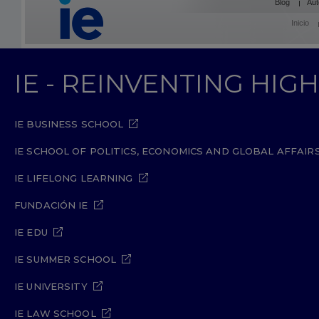
Blog
Aut
Inicio
IE - REINVENTING HI
IE BUSINESS SCHOOL
IE SCHOOL OF POLITICS, ECONOMICS AND GLOBAL AFFAIR
IE LIFELONG LEARNING
FUNDACIÓN IE
IE EDU
IE SUMMER SCHOOL
IE UNIVERSITY
IE LAW SCHOOL