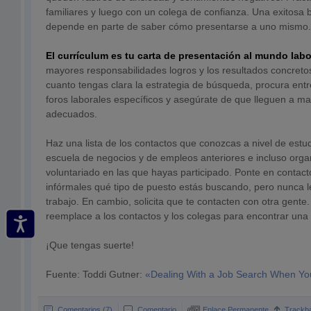
familiares y luego con un colega de confianza. Una exitosa
depende en parte de saber cómo presentarse a uno mismo.
El currículum es tu carta de presentación al mundo labo
mayores responsabilidades logros y los resultados concret
cuanto tengas clara la estrategia de búsqueda, procura entr
foros laborales específicos y asegúrate de que lleguen a m
adecuados.
Haz una lista de los contactos que conozcas a nivel de estud
escuela de negocios y de empleos anteriores e incluso orga
voluntariado en las que hayas participado. Ponte en contact
infórmales qué tipo de puesto estás buscando, pero nunca l
trabajo. En cambio, solicita que te contacten con otra gent
reemplace a los contactos y los colegas para encontrar una
¡Que tengas suerte!
Fuente: Toddi Gutner:
«Dealing With a Job Search When You
Comentarios (7)
Comentario
Enlace Permanente
Trackb