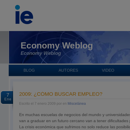
Economy Weblog
Economy Weblog
BLOG
AUTORES
VIDEO
2009: ¿CÓMO BUSCAR EMPLEO?
7
Ene
Escrito el 7 enero 2009 por en
Miscelánea
En muchas escuelas de negocios del mundo y universidade
van a graduar en un futuro cercano van a tener dificultades
La crisis económica que sufrimos no solo reduce las posibil