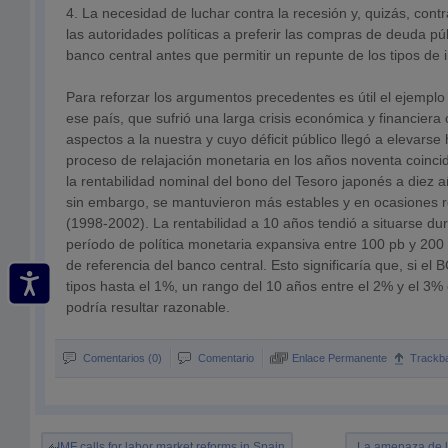
4. La necesidad de luchar contra la recesión y, quizás, contra
las autoridades políticas a preferir las compras de deuda púb
banco central antes que permitir un repunte de los tipos de i
Para reforzar los argumentos precedentes es útil el ejemplo
ese país, que sufrió una larga crisis económica y financie
aspectos a la nuestra y cuyo déficit público llegó a elevarse 
proceso de relajación monetaria en los años noventa coincidi
la rentabilidad nominal del bono del Tesoro japonés a diez a
sin embargo, se mantuvieron más estables y en ocasiones r
(1998-2002). La rentabilidad a 10 años tendió a situarse du
período de política monetaria expansiva entre 100 pb y 200 
de referencia del banco central. Esto significaría que, si el 
tipos hasta el 1%, un rango del 10 años entre el 2% y el 3
podría resultar razonable.
Comentarios (0)
Comentario
Enlace Permanente
Trackb
IMF calls for labor market reforms in Spain
La amenaza de l