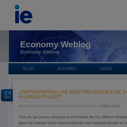
Economy Weblog
Economy Weblog
BLOG
AUTORES
VIDEO
¿REPUNTARÁN LAS RENTABILIDADES DE L
14
A LARGO PLAZO?
Dic
Escrito el 14 diciembre 2008 por Antonio Zamora en
Política fiscal
Una de las pocas alegrías económicas de los últimos tiempo
tipos de interés viene descendiendo con claridad desde el v