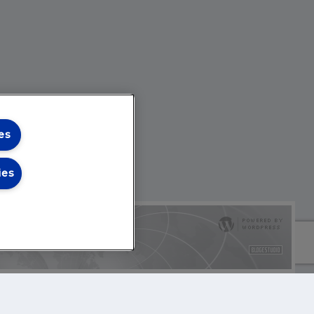
es
ies