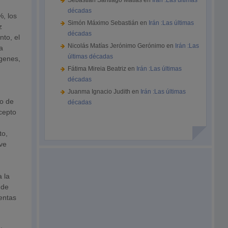
Sebastián Santiago Matías
en
Irán :Las últimas
décadas
%, los
Simón Máximo Sebastián
en
Irán :Las últimas
z
décadas
nto, el
Nicolás Matías Jerónimo Gerónimo
en
Irán :Las
a
últimas décadas
rgenes,
Fátima Mireia Beatriz
en
Irán :Las últimas
décadas
Juanma Ignacio Judith
en
Irán :Las últimas
do de
décadas
ncepto
to,
ive
a la
 de
entas