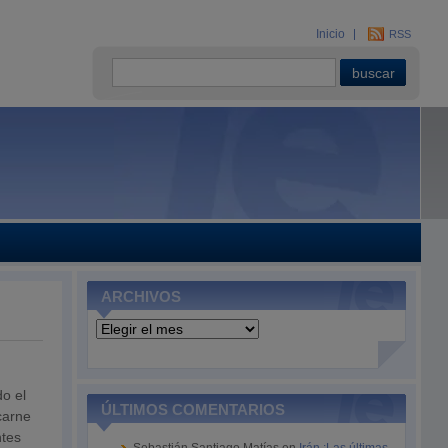
Inicio
RSS
ARCHIVOS
Archivos
do el
ÚLTIMOS COMENTARIOS
carne
ntes