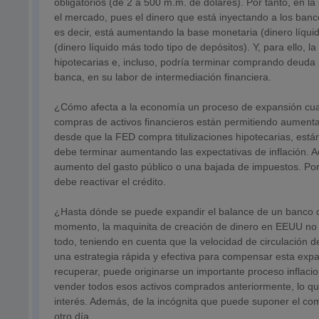
obligatorios (de 2 a 500 m.m. de dólares). Por tanto, en la
el mercado, pues el dinero que está inyectando a los banc
es decir, está aumentando la base monetaria (dinero líqui
(dinero líquido más todo tipo de depósitos). Y, para ello,
hipotecarias e, incluso, podría terminar comprando deuda 
banca, en su labor de intermediación financiera.
¿Cómo afecta a la economía un proceso de expansión cuan
compras de activos financieros están permitiendo aumentar 
desde que la FED compra titulizaciones hipotecarias, está
debe terminar aumentando las expectativas de inflación. A
aumento del gasto público o una bajada de impuestos. Por
debe reactivar el crédito.
¿Hasta dónde se puede expandir el balance de un banco 
momento, la maquinita de creación de dinero en EEUU no 
todo, teniendo en cuenta que la velocidad de circulación de
una estrategia rápida y efectiva para compensar esta exp
recuperar, puede originarse un importante proceso inflacion
vender todos esos activos comprados anteriormente, lo qu
interés. Además, de la incógnita que puede suponer el com
otro día.