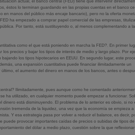
 situación actual, el banco central (FED) tiene que intervenir directame
os, éstos lo terminan guardando en las propias cuentas en el banco cen
do en manos del público más encaje bancario), pero no la oferta monet
 la FED ha empezado a comprar papel comercial de las empresas, tituliz
pública. Por tanto, está sustituyendo o, al menos complementando a l
titativa como el que está poniendo en marcha la FED?. En primer luga
los precios y bajar los tipos de interés de medio y largo plazo. Por ej
n bajando los tipos hipotecarios en EEUU. En segundo lugar, este proc
demás, una expansión cuantitativa puede financiar ilimitadamente un
 último, el aumento del dinero en manos de los bancos, antes o desp
central? Ilimitadamente, pues aunque como he comentado anteriormen
se ha utilizado, en cualquier momento puede empezar a funcionar. So
l dinero está disminuyendo. El problema de lo anterior es obvio, si no 
ansión tremenda de la liquidez, una vez que la economía se empieza a
ista. Y esa estrategia pasa por volver a reducir el balance, es decir, p
e puede provocar importantes caídas de precios o subidas de tipos de
portamiento del dólar a medio plazo, cuestión sobre la que reflexion