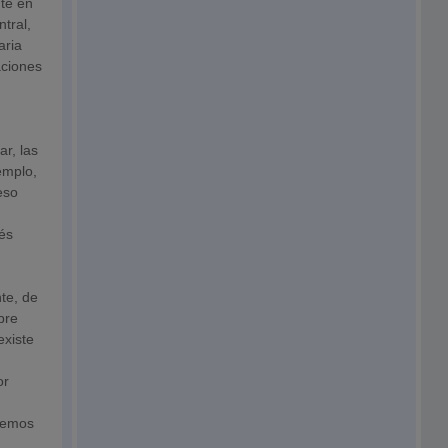
nte en
tral,
aria
aciones
a
r, las
emplo,
eso
ués
te, de
bre
existe
or
aremos