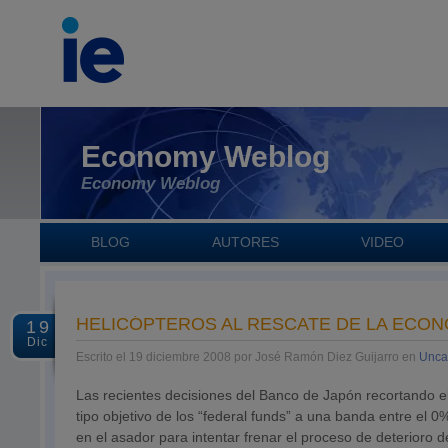
Economy Weblog
Economy Weblog
BLOG
AUTORES
VIDEO
HELICÓPTEROS AL RESCATE DE LA ECON
19
Dic
Escrito el 19 diciembre 2008 por José Ramón Diez Guijarro en
Unca
Las recientes decisiones del Banco de Japón recortando el
tipo objetivo de los “federal funds” a una banda entre el 
en el asador para intentar frenar el proceso de deterioro 