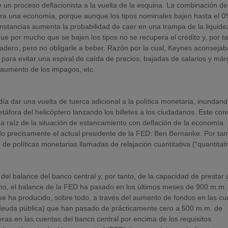
un proceso deflacionista a la vuelta de la esquina. La combinación de
ra una economía, porque aunque los tipos nominales bajen hasta el 0
unstancias aumenta la probabilidad de caer en una trampa de la liquide
que por mucho que se bajen los tipos no se recupera el crédito y, por ta
vadero, pero no obligarle a beber. Razón por la cual, Keynes aconsejab
, para evitar una espiral de caída de precios, bajadas de salarios y má
 aumento de los impagos, etc.
 dar una vuelta de tuerca adicional a la política monetaria, inundan
metáfora del helicóptero lanzando los billetes a los ciudadanos. Este co
, a raíz de la situación de estancamiento con deflación de la economía
do precisamente el actual presidente de la FED: Ben Bernanke. Por tan
de políticas monetarias llamadas de relajación cuantitativa (“quantitat
del balance del banco central y, por tanto, de la capacidad de prestar 
cho, el balance de la FED ha pasado en los últimos meses de 900 m.m.
se ha producido, sobre todo, a través del aumento de fondos en las cu
 deuda pública) que han pasado de prácticamente cero a 500 m.m. de
eras en las cuentas del banco central por encima de los requisitos