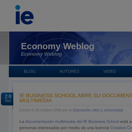
Economy Weblog
Economy Weblog
BLOG
AUTORES
VIDEO
IE BUSINESS SCHOOL ABRE SU DOCUMEN
28
MULTIMEDIA
Oct
Escrito el 28 octubre 2008 por en
Educación, mba´s, universidad.
La
documentación multimedia del IE Business School
está a
personas interesadas por medio de una licencia
Creative 