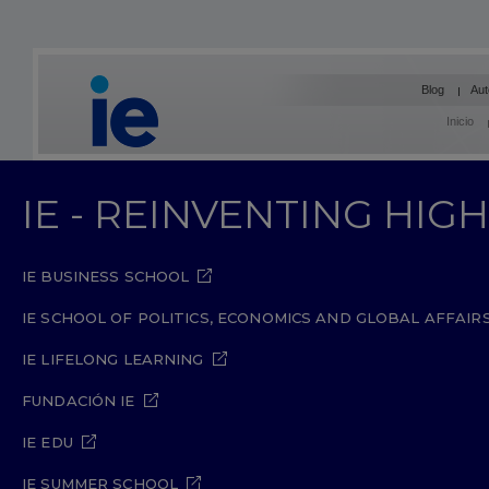
Blog
Aut
Inicio
IE - REINVENTING HI
IE BUSINESS SCHOOL
IE SCHOOL OF POLITICS, ECONOMICS AND GLOBAL AFFAIR
IE LIFELONG LEARNING
FUNDACIÓN IE
IE EDU
IE SUMMER SCHOOL