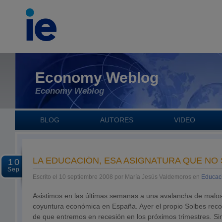
Economy Weblog
Economy Weblog
BLOG
AUTORES
VIDEO
LA EDUCACIÓN, ESA ASIGNATURA QUE N
10
Sep
Escrito el 10 septiembre 2008 por María Jesús Valdemoros en
Educaci
Asistimos en las últimas semanas a una avalancha de malos
coyuntura económica en España. Ayer el propio Solbes recon
de que entremos en recesión en los próximos trimestres. Sin 