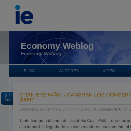
Economy Weblog
Economy Weblog
BLOG
AUTORES
VIDEO
GRAN BRETAÑA: ¿GANARÁN LOS CONSER
21
2009?
Sep
Escrito el 21 septiembre 2008 por Miguel Aguirre Uzquiano en
Unión 
Tanto tiempo hablando del ticket Mc Cain -Palín , que quizá
alto la posible llegada de los conservadores nuevamente al 