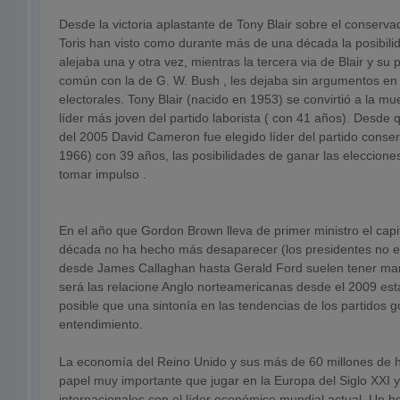
Desde la victoria aplastante de Tony Blair sobre el conserv
Toris han visto como durante más de una década la posibili
alejaba una y otra vez, mientras la tercera via de Blair y su p
común con la de G. W. Bush , les dejaba sin argumentos en 
electorales. Tony Blair (nacido en 1953) se convirtió a la m
líder más joven del partido laborista ( con 41 años). Desde
del 2005 David Cameron fue elegido líder del partido conser
1966) con 39 años, las posibilidades de ganar las eleccion
tomar impulso .
En el año que Gordon Brown lleva de primer ministro el capita
década no ha hecho más desaparecer (los presidentes no e
desde James Callaghan hasta Gerald Ford suelen tener ma
será las relacione Anglo norteamericanas desde el 2009 est
posible que una sintonía en las tendencias de los partidos go
entendimiento.
La economía del Reino Unido y sus más de 60 millones de h
papel muy importante que jugar en la Europa del Siglo XXI y
internacionales con el líder económico mundial actual. Un 