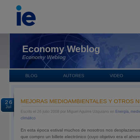
Economy Weblog
Economy Weblog
BLOG
AUTORES
VIDEO
MEJORAS MEDIOAMBIENTALES Y OTROS 
26
Jul
Escrito el 26 julio 2008 por Miguel Aguirre Uzquiano en
Energía, medi
climático
En esta época estival muchos de nosotros nos desplazamos
que compro un billete electrónico (cuyo objetivo era el ahor