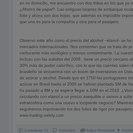
en mi domicilio, me encuentro con dos folios en los que ya m
¿Ahorro de papel?. Las antiguas tarjetas de embarque oc
folio y ahora son dos hojas, que además es imposible imprim
que una es para la compañía y otra para el pasajero.
Observo este año como el precio del alcohol –etanol- se ha 
mercados internacionales. Nos comentan que se trata de pr
carburante más ecológico y menos contaminante. La cuestió
incluso con las subidas del 2008 , tiene un precio cercano a
30% más de poder calorífico, con lo que las cuentas salen 
brasileño se encuentra con un boom de inversiones en Usin
de azúcar y alcohol. Desde que en 1750 los portugueses int
azúcar en Brasil hasta el 2005 se habían plantado 5M de he
ha pasado a 8M y se espera llegar a 10M en el 2010. ¿Vam
circulando con etanol a un precio asequible o vamos a subir 
estratosfera como una nuevo e incipiente negocio? Mientras
seguiremos imprimiendo los dos folios de rigor por pasajero
www.trading-safely.com
Comentarios (1)
Comentario
Enlace Permanente
Trackb