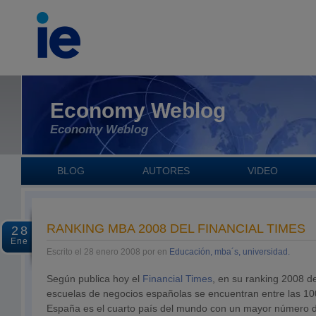
Economy Weblog
Economy Weblog
BLOG
AUTORES
VIDEO
RANKING MBA 2008 DEL FINANCIAL TIMES
28
Ene
Escrito el 28 enero 2008 por en
Educación, mba´s, universidad.
Según publica hoy el
Financial Times
, en su ranking 2008 
escuelas de negocios españolas se encuentran entre las 1
España es el cuarto país del mundo con un mayor número 