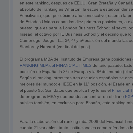
en este ranking, después de EEUU, Gran Bretaña y Canadá.
absoluto del ranking es Wharton, la escuela estadounidense
Pensilvania, que, por décimo año consecutivo, ostenta la p
de Estados Unidos copan las diez primeras posiciones, a e
puesto, que es para la London Business School; el sexto, o
Insead, el octavo por IE Business School y el décimo que lo 
Cambridge: Judge . La, 3ª, 4ª y 5ª posición del mundo las 
Stanford y Harvard (ver final del post).
El programa MBA del Instituto de Empresa gana posiciones 
RANKING MBA del FINANCIAL TIMES
del año pasado. Este
posición de España, la 3ª de Europa y la 8ª del mundo (el a
Según el ranking, otras tras tres escuelas españolas se enc
mejores del mundo: el IESE en la 11ª posición, el Esade en
el puesto 95. Son datos que publica hoy lunes el
Financial T
de programas MBA y que puedes encontrar en el diario
EX
publica también, en exclusiva para España, este ranking mb
Para la elaboración del ranking mba 2008 del Financial Tim
cuenta 21 variables, tanto institucionales como referidas a