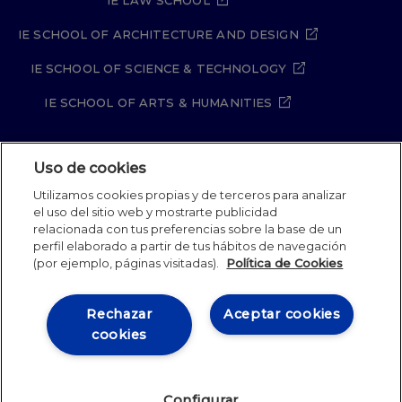
IE LAW SCHOOL
IE SCHOOL OF ARCHITECTURE AND DESIGN
IE SCHOOL OF SCIENCE & TECHNOLOGY
IE SCHOOL OF ARTS & HUMANITIES
Uso de cookies
Aviso legal
Política de Privacidad
Utilizamos cookies propias y de terceros para analizar
Política de Cookies
Política de seguridad
el uso del sitio web y mostrarte publicidad
Student Academic Standards
Canal Compliance
relacionada con tus preferencias sobre la base de un
Site Map
perfil elaborado a partir de tus hábitos de navegación
(por ejemplo, páginas visitadas).
Política de Cookies
IE University 2026
Rechazar
Aceptar cookies
cookies
Configurar