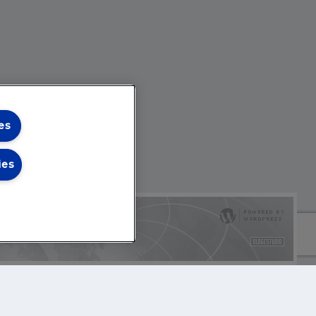
es
ies