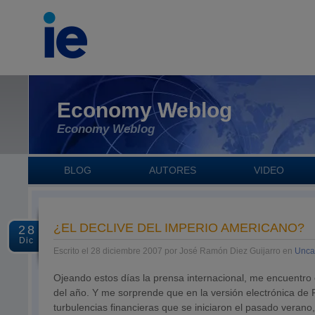
Economy Weblog
Economy Weblog
BLOG
AUTORES
VIDEO
¿EL DECLIVE DEL IMPERIO AMERICANO?
28
Dic
Escrito el 28 diciembre 2007 por José Ramón Diez Guijarro en
Unca
Ojeando estos días la prensa internacional, me encuentro 
del año. Y me sorprende que en la versión electrónica de F
turbulencias financieras que se iniciaron el pasado verano,