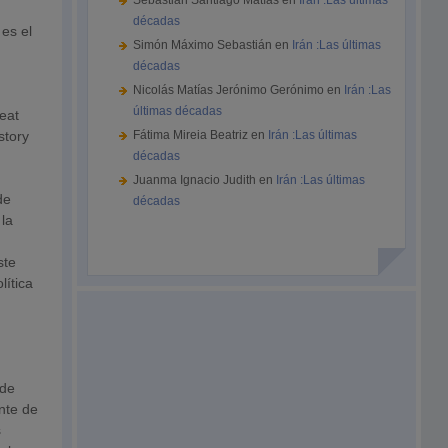
Sebastián Santiago Matías
en
Irán :Las últimas
décadas
es el
Simón Máximo Sebastián
en
Irán :Las últimas
décadas
Nicolás Matías Jerónimo Gerónimo
en
Irán :Las
últimas décadas
eat
story
Fátima Mireia Beatriz
en
Irán :Las últimas
décadas
Juanma Ignacio Judith
en
Irán :Las últimas
de
décadas
 la
ste
lítica
 de
nte de
s