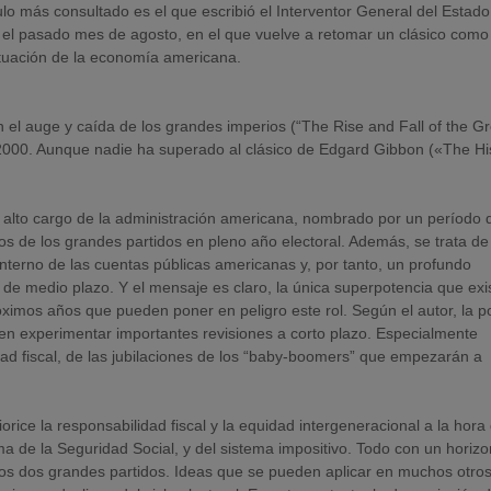
culo más consultado es el que escribió el Interventor General del Estado
, el pasado mes de agosto, en el que vuelve a retomar un clásico como 
ituación de la economía americana.
el auge y caída de los grandes imperios (“The Rise and Fall of the Gr
2000. Aunque nadie ha superado al clásico de Edgard Gibbon («The Hi
n alto cargo de la administración americana, nombrado por un período 
os de los grandes partidos en pleno año electoral. Además, se trata de
 interno de las cuentas públicas americanas y, por tanto, un profundo
de medio plazo. Y el mensaje es claro, la única superpotencia que exi
ximos años que pueden poner en peligro este rol. Según el autor, la po
eben experimentar importantes revisiones a corto plazo. Especialmente
dad fiscal, de las jubilaciones de los “baby-boomers” que empezarán a
ice la responsabilidad fiscal y la equidad intergeneracional a la hora
a de la Seguridad Social, y del sistema impositivo. Todo con un horizo
los dos grandes partidos. Ideas que se pueden aplicar en muchos otro