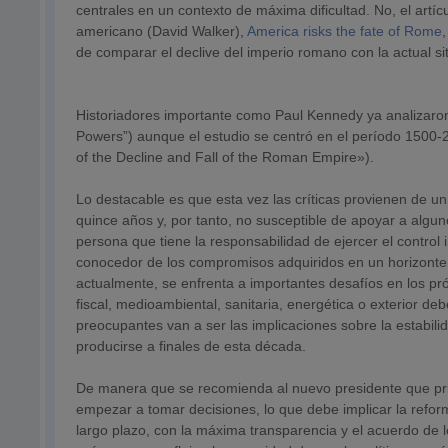
centrales en un contexto de máxima dificultad. No, el artí
americano (David Walker),
America risks the fate of Rome
de comparar el declive del imperio romano con la actual s
Historiadores importante como Paul Kennedy ya analizaron 
Powers”) aunque el estudio se centró en el período 1500-
of the Decline and Fall of the Roman Empire»).
Lo destacable es que esta vez las críticas provienen de u
quince años y, por tanto, no susceptible de apoyar a algun
persona que tiene la responsabilidad de ejercer el control
conocedor de los compromisos adquiridos en un horizonte 
actualmente, se enfrenta a importantes desafíos en los pró
fiscal, medioambiental, sanitaria, energética o exterior d
preocupantes van a ser las implicaciones sobre la estabili
producirse a finales de esta década.
De manera que se recomienda al nuevo presidente que prior
empezar a tomar decisiones, lo que debe implicar la reform
largo plazo, con la máxima transparencia y el acuerdo de 