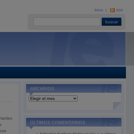
Inicio
RSS
ARCHIVOS
Archivos
rtantes
ÚLTIMOS COMENTARIOS
s
ncos