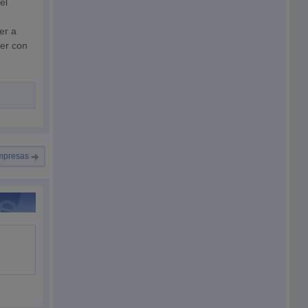
el
er a
ver con
empresas