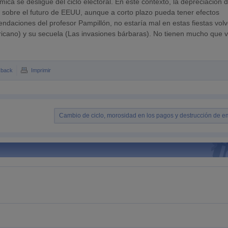
mica se desligue del ciclo electoral. En este contexto, la depreciación d
 sobre el futuro de EEUU, aunque a corto plazo pueda tener efectos
mendaciones del profesor Pampillón, no estaría mal en estas fiestas volv
ericano) y su secuela (Las invasiones bárbaras). No tienen mucho que 
kback
Imprimir
Cambio de ciclo, morosidad en los pagos y destrucción de 