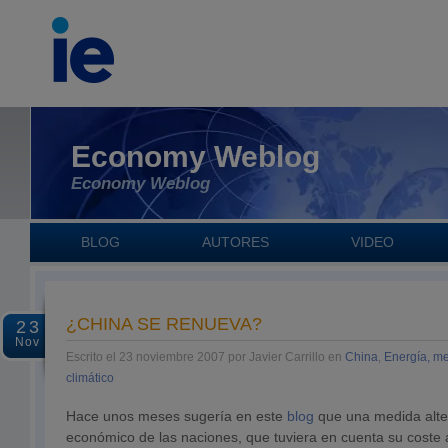
Economy Weblog
Economy Weblog
BLOG
AUTORES
VIDEO
¿CHINA SE RENUEVA?
23
Nov
Escrito el 23 noviembre 2007 por Javier Carrillo en
China
,
Energía, m
climático
Hace unos meses sugería en este
blog
que una medida alter
económico de las naciones, que tuviera en cuenta su coste 