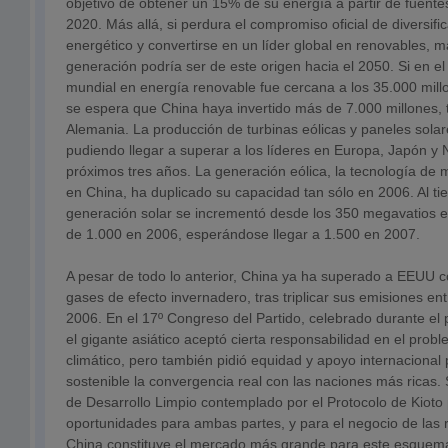
objetivo de obtener un 15% de su energía a partir de fuente
2020. Más allá, si perdura el compromiso oficial de diversif
energético y convertirse en un líder global en renovables, 
generación podría ser de este origen hacia el 2050. Si en el 
mundial en energía renovable fue cercana a los 35.000 mil
se espera que China haya invertido más de 7.000 millones, 
Alemania. La producción de turbinas eólicas y paneles solar
pudiendo llegar a superar a los líderes en Europa, Japón y 
próximos tres años. La generación eólica, la tecnología de 
en China, ha duplicado su capacidad tan sólo en 2006. Al t
generación solar se incrementó desde los 350 megavatios 
de 1.000 en 2006, esperándose llegar a 1.500 en 2007.
A pesar de todo lo anterior, China ya ha superado a EEUU 
gases de efecto invernadero, tras triplicar sus emisiones ent
2006. En el 17º Congreso del Partido, celebrado durante el
el gigante asiático aceptó cierta responsabilidad en el prob
climático, pero también pidió equidad y apoyo internaciona
sostenible la convergencia real con las naciones más ricas
de Desarrollo Limpio contemplado por el Protocolo de Kioto
oportunidades para ambas partes, y para el negocio de las r
China constituye el mercado más grande para este esquem