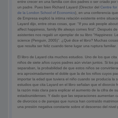
entre crecer en una familia con dos padres o ser criado por
un padre. Pues bien Richard Layard (Director del
Centre fo
de la London School of Economics
), en una conferencia que 
de Empresa explicó la intima relación existente entre situación
Layard dijo, entre otras cosas, que: “If you ask people about
affect happiness, family life always comes first”. Después de
asistentes nos regaló un ejemplar de su libro “Happiness: 
science (Penguin, 2005)”. ¿Qué dice el libro? Muchas cosas, e
que resulta ser feliz cuando tiene lugar una ruptura familiar.
El libro de Layard cita muchos estudios. Uno de los que ci
niños de siete años cuyos padres aún vivían juntos. Si los p
separaban, la probabilidad de que estos niños se convirtier
era aproximadamente el doble que la de los niños cuyos pad
importar la edad que tuviera el niño cuando se producía la 
estudios que cita Layard en el libro señalan que el divorcio 
la razón más clara para explicar el aumento de la cifra de su
estadounidenses. Y dado que las separaciones aumentan ca
de divorcios o de parejas que nunca han contraído matrimon
una presión negativa constante sobre el descenso del nivel g