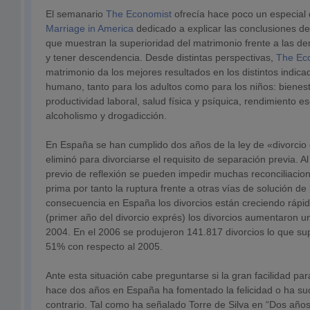
El semanario
The Economist
ofrecía hace poco un especial 
Marriage in America
dedicado a explicar las conclusiones d
que muestran la superioridad del matrimonio frente a las d
y tener descendencia. Desde distintas perspectivas,
The Ec
matrimonio da los mejores resultados en los distintos indica
humano, tanto para los adultos como para los niños: bienest
productividad laboral, salud física y psíquica, rendimiento es
alcoholismo y drogadicción.
En España se han cumplido dos años de la ley de «divorcio 
eliminó para divorciarse el requisito de separación previa. Al
previo de reflexión se pueden impedir muchas reconciliacio
prima por tanto la ruptura frente a otras vías de solución 
consecuencia en España los divorcios están creciendo rápi
(primer año del divorcio exprés) los divorcios aumentaron u
2004. En el 2006 se produjeron 141.817 divorcios lo que s
51% con respecto al 2005.
Ante esta situación cabe preguntarse si la gran facilidad par
hace dos años en España ha fomentado la felicidad o ha su
contrario. Tal como ha señalado Torre de Silva en “Dos años