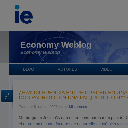
Economy Weblog
Economy Weblog
BLOG
AUTORES
VIDEO
¿HAY DIFERENCIA ENTRE CRECER EN UNA 
5
DOS PADRES O EN UNA EN QUE SOLO HAY
Oct
Escrito el 5 octubre 2007 por en
Miscelánea
Me pregunta Javier Oviedo en un comentario a un post de 2
el matrimonio como factores de desarrollo económico y soci