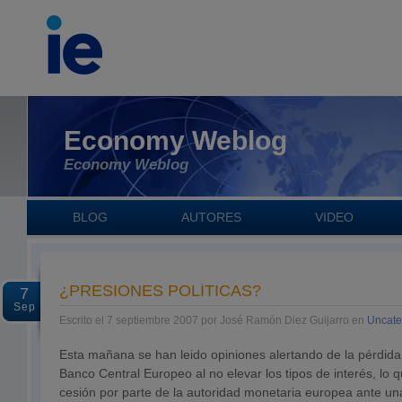
Economy Weblog
Economy Weblog
BLOG
AUTORES
VIDEO
¿PRESIONES POLÍTICAS?
7
Sep
Escrito el 7 septiembre 2007 por José Ramón Diez Guijarro en
Uncate
Esta mañana se han leido opiniones alertando de la pérdida 
Banco Central Europeo al no elevar los tipos de interés, lo
cesión por parte de la autoridad monetaria europea ante u