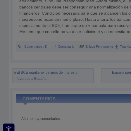
atrevimiento, si no una irresponsabilidad. Ahora mismo, el ún
bancos centrales debe ser conseguir una normalización de
financieros. Condición necesaria para que se alcancen los o
macroeconómicos de medio plazo. Hasta ahora, los bancos c
especialmente el BCE, han tirado de «manual» para resolver l
Me temo que con ello no va a ser suficiente y se necesitarán
Comentarios (1)
Comentario
Enlace Permanente
Trackb
El BCE mantiene los tipos de interés y
España pier
favorece a España
COMENTARIOS
Aún no hay comentarios.