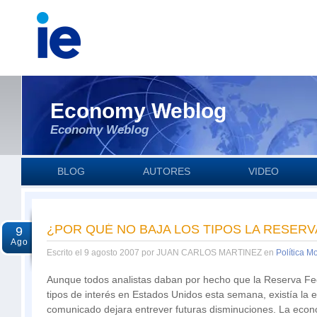
Economy Weblog
Economy Weblog
BLOG
AUTORES
VIDEO
¿POR QUÉ NO BAJA LOS TIPOS LA RESERV
9
Ago
Escrito el 9 agosto 2007 por JUAN CARLOS MARTINEZ en
Política M
Aunque todos analistas daban por hecho que la Reserva Fe
tipos de interés en Estados Unidos esta semana, existía la
comunicado dejara entrever futuras disminuciones. La eco