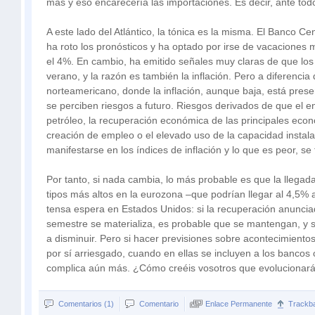
más y eso encarecería las importaciones. Es decir, ante tod
A este lado del Atlántico, la tónica es la misma. El Banco C
ha roto los pronósticos y ha optado por irse de vacaciones 
el 4%. En cambio, ha emitido señales muy claras de que los s
verano, y la razón es también la inflación. Pero a diferencia
norteamericano, donde la inflación, aunque baja, está prese
se perciben riesgos a futuro. Riesgos derivados de que el e
petróleo, la recuperación económica de las principales eco
creación de empleo o el elevado uso de la capacidad instal
manifestarse en los índices de inflación y lo que es peor, se 
Por tanto, si nada cambia, lo más probable es que la llegad
tipos más altos en la eurozona –que podrían llegar al 4,5% a
tensa espera en Estados Unidos: si la recuperación anunci
semestre se materializa, es probable que se mantengan, y 
a disminuir. Pero si hacer previsiones sobre acontecimient
por sí arriesgado, cuando en ellas se incluyen a los bancos 
complica aún más. ¿Cómo creéis vosotros que evolucionará
Comentarios (1)
Comentario
Enlace Permanente
Trackb