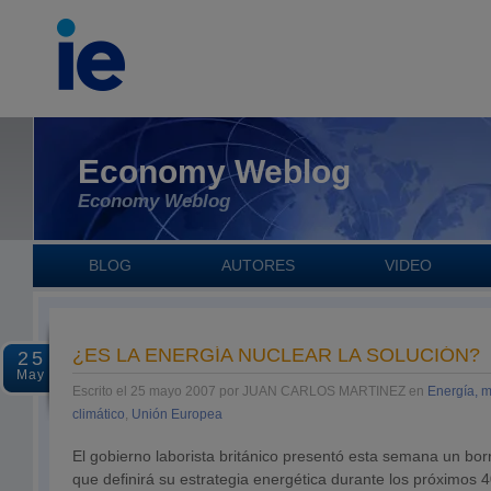
Economy Weblog
Economy Weblog
BLOG
AUTORES
VIDEO
¿ES LA ENERGÍA NUCLEAR LA SOLUCIÓN?
25
May
Escrito el 25 mayo 2007 por JUAN CARLOS MARTINEZ en
Energía, 
climático
,
Unión Europea
El gobierno laborista británico presentó esta semana un bo
que definirá su estrategia energética durante los próximos 4