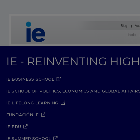
Blog
Aut
Inicio
IE - REINVENTING HI
IE BUSINESS SCHOOL
IE SCHOOL OF POLITICS, ECONOMICS AND GLOBAL AFFAIR
IE LIFELONG LEARNING
FUNDACIÓN IE
IE EDU
IE SUMMER SCHOOL