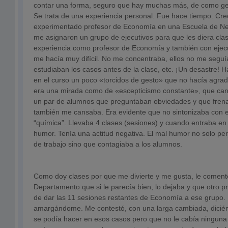
contar una forma, seguro que hay muchas más, de como ges
Se trata de una experiencia personal. Fue hace tiempo. Cre
experimentado profesor de Economía en una Escuela de Neg
me asignaron un grupo de ejecutivos para que les diera clas
experiencia como profesor de Economía y también con ejecu
me hacía muy difícil. No me concentraba, ellos no me seguí
estudiaban los casos antes de la clase, etc. ¡Un desastre! H
en el curso un poco «torcidos de gesto» que no hacía agrada
era una mirada como de «escepticismo constante», que ca
un par de alumnos que preguntaban obviedades y que frena
también me cansaba. Era evidente que no sintonizaba con el
“química”. Llevaba 4 clases (sesiones) y cuando entraba e
humor. Tenía una actitud negativa. El mal humor no solo pe
de trabajo sino que contagiaba a los alumnos.
Como doy clases por que me divierte y me gusta, le comenté
Departamento que si le parecía bien, lo dejaba y que otro p
de dar las 11 sesiones restantes de Economía a ese grupo. 
amargándome. Me contestó, con una larga cambiada, dici
se podía hacer en esos casos pero que no le cabía ninguna