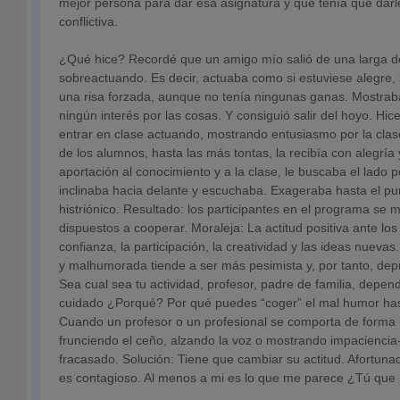
mejor persona para dar esa asignatura y que tenía que darle
conflictiva.
¿Qué hice? Recordé que un amigo mío salió de una larga d
sobreactuando. Es decir, actuaba como si estuviese alegre, s
una risa forzada, aunque no tenía ningunas ganas. Mostrab
ningún interés por las cosas. Y consiguió salir del hoyo. Hi
entrar en clase actuando, mostrando entusiasmo por la clase
de los alumnos, hasta las más tontas, la recibía con alegrí
aportación al conocimiento y a la clase, le buscaba el lado p
inclinaba hacia delante y escuchaba. Exageraba hasta el p
histriónico. Resultado: los participantes en el programa s
dispuestos a cooperar. Moraleja: La actitud positiva ante lo
confianza, la participación, la creatividad y las ideas nuevas
y malhumorada tiende a ser más pesimista y, por tanto, dep
Sea cual sea tu actividad, profesor, padre de familia, depend
cuidado ¿Porqué? Por qué puedes “coger” el mal humor hast
Cuando un profesor o un profesional se comporta de forma 
frunciendo el ceño, alzando la voz o mostrando impaciencia
fracasado. Solución: Tiene que cambiar su actitud. Afortu
es contagioso. Al menos a mi es lo que me parece ¿Tú que