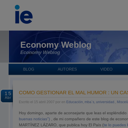
Economy Weblog
Economy Weblog
BLOG
AUTORES
VIDEO
COMO GESTIONAR EL MAL HUMOR : UN CAS
15
Abr
Escrito el 15 abril 2007 por en
Educación, mba´s, universidad.
,
Miscel
Hoy domingo, aparte de aconsejarte que leas el espléndido 
buenas noticias”)
, de mi compañero de este blog de eco
MARTÍNEZ LÁZARO, que publica hoy El País (
te lo puedes 