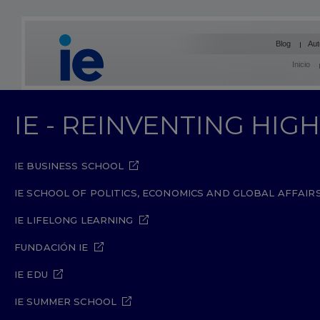
Blog
Aut
Inicio
IE - REINVENTING HI
IE BUSINESS SCHOOL
IE SCHOOL OF POLITICS, ECONOMICS AND GLOBAL AFFAIR
IE LIFELONG LEARNING
FUNDACIÓN IE
IE EDU
IE SUMMER SCHOOL